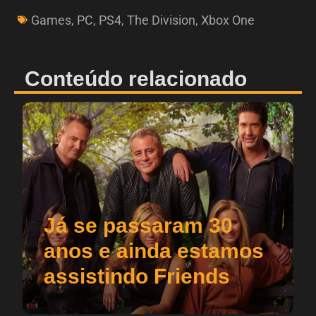
Games
,
PC
,
PS4
,
The Division
,
Xbox One
Conteúdo relacionado
Já se passaram 30
anos e ainda estamos
assistindo Friends