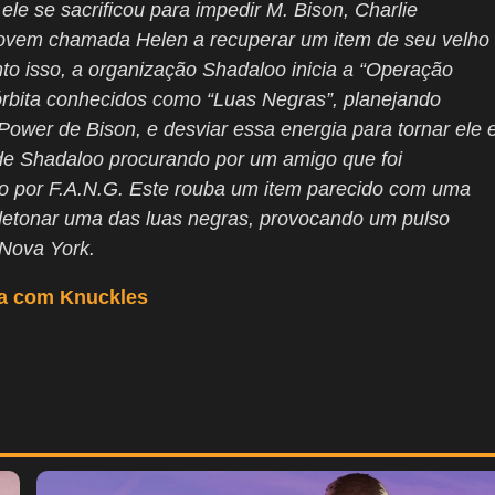
le se sacrificou para impedir M. Bison, Charlie
jovem chamada Helen a recuperar um item de seu velho
to isso, a organização Shadaloo inicia a “Operação
m órbita conhecidos como “Luas Negras”, planejando
ower de Bison, e desviar essa energia para tornar ele 
e de Shadaloo procurando por um amigo que foi
do por F.A.N.G. Este rouba um item parecido com uma
detonar uma das luas negras, provocando um pulso
 Nova York.
da com Knuckles