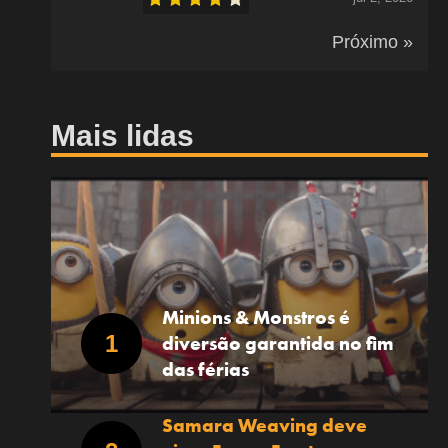
Próximo »
Mais lidas
Minions & Monstros é
diversão garantida no fim
das férias
Samara Weaving deve