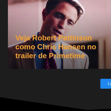
Veja Robert Pattinson
como Chris Hansen no
trailer de Primetime
L