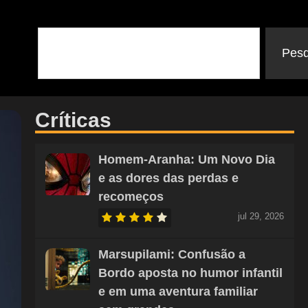
Pesq
Críticas
Homem-Aranha: Um Novo Dia
e as dores das perdas e
recomeços
jul 29, 2026
Marsupilami: Confusão a
Bordo aposta no humor infantil
e em uma aventura familiar