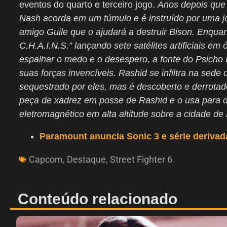
eventos do quarto e terceiro jogo.
Anos depois que e
Nash acorda em um túmulo e é instruído por uma 
amigo Guile que o ajudará a destruir Bison. Enquan
C.H.A.I.N.S.” lançando sete satélites artificiais e
espalhar o medo e o desespero, a fonte do Psicho P
suas forças invencíveis. Rashid se infiltra na sed
sequestrado por eles, mas é descoberto e derrota
peça de xadrez em posse de Rashid e o usa para 
eletromagnético em alta altitude sobre a cidade de
Paramount anuncia Sonic 3 e série deriva
Capcom
,
Destaque
,
Street Fighter 6
Conteúdo relacionado