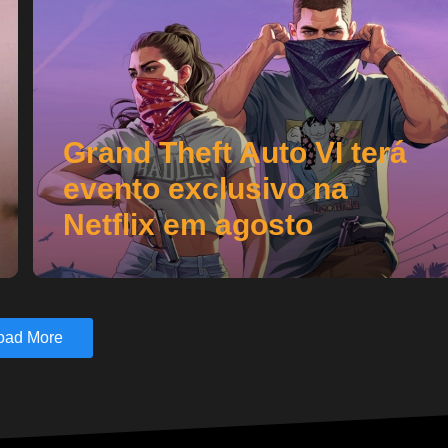
Grand Theft Auto VI terá
evento exclusivo na
Netflix em agosto
oad More