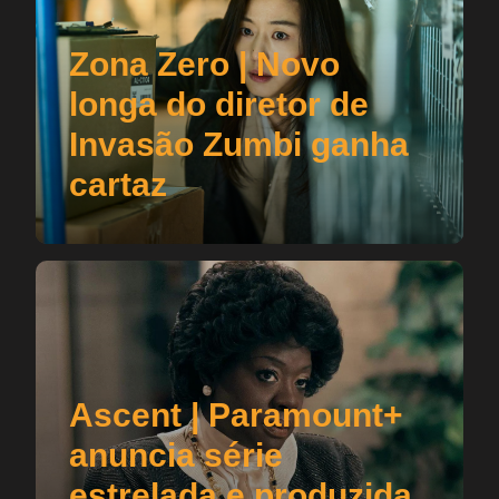
Zona Zero | Novo
longa do diretor de
Invasão Zumbi ganha
cartaz
Ascent | Paramount+
anuncia série
estrelada e produzida