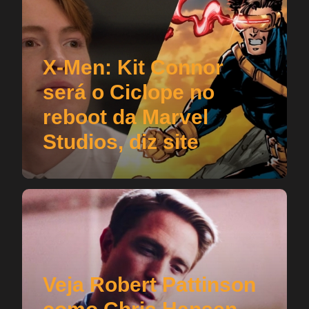
X-Men: Kit Connor
será o Ciclope no
reboot da Marvel
Studios, diz site
Veja Robert Pattinson