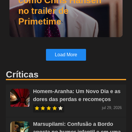
como Chris Hansen
no trailer de
Primetime
Load More
Críticas
Homem-Aranha: Um Novo Dia e as
dores das perdas e recomeços
jul 29, 2026
Marsupilami: Confusão a Bordo
aposta no humor infantil e em uma