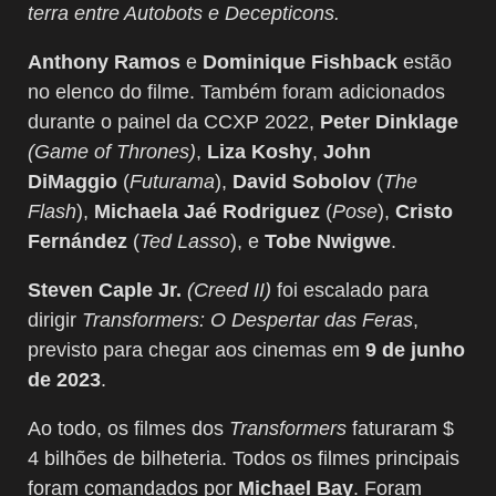
terra entre Autobots e Decepticons.
Anthony Ramos
e
Dominique Fishback
estão
no elenco do filme. Também foram adicionados
durante o painel da CCXP 2022,
Peter Dinklage
(Game of Thrones)
,
Liza Koshy
,
John
DiMaggio
(
Futurama
),
David Sobolov
(
The
Flash
),
Michaela Jaé Rodriguez
(
Pose
),
Cristo
Fernández
(
Ted Lasso
), e
Tobe Nwigwe
.
Steven Caple Jr.
(Creed II)
foi escalado para
dirigir
Transformers: O Despertar das Feras
,
previsto para chegar aos cinemas em
9 de junho
de 2023
.
Ao todo, os filmes dos
Transformers
faturaram $
4 bilhões de bilheteria. Todos os filmes principais
foram comandados por
Michael Bay
. Foram