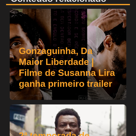
Gonzaguinha, Da
Maior Liberdade |
Filme de Susanna Lira
ganha primeiro trailer
2ª temporada de