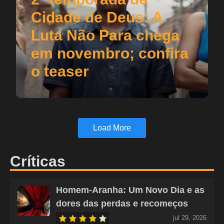
Cidade de Deus: A
Luta Não Para chega
em novembro; confira
o teaser
Load More
Críticas
Homem-Aranha: Um Novo Dia e as
dores das perdas e recomeços
jul 29, 2026