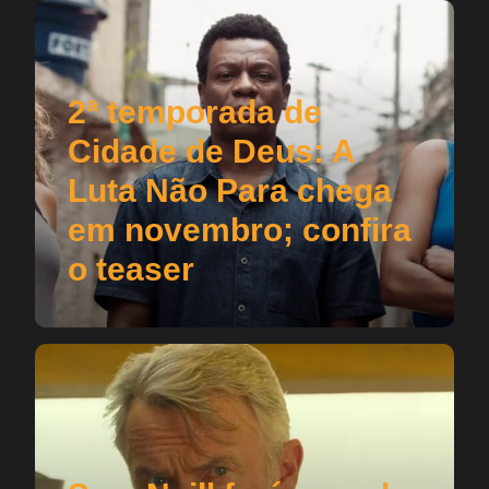
2ª temporada de
Cidade de Deus: A
Luta Não Para chega
em novembro; confira
o teaser