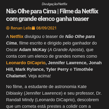
Divulgação/Netflix
Não Olhe para Cima | Filme da Netflix
com grande elenco ganha teaser
Renan Lelis
08/09/2021
A
Netflix
divulgou o teaser de
Não Olhe para
Cima
, filme escrito e dirigido pelo ganhador do
Oscar
Adam McKay
(
A Grande Aposta
), que
conta com um elenco de grandes nomes como
Leonardo DiCaprio
, Jennifer Lawrence, Jonah
Hill, Mark Rylance, Tyler Perry
e
Timothée
Chalamet
. Veja acima!
No filme, a estudante de astronomia Kate
Dibiasky (Jennifer Lawrence) e seu professor, Dr.
Randall Mindy (Leonardo DiCaprio), descobrem
que um cometa está prestes a colidir com a