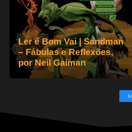
Ler é Bom Vai | Sandman
– Fábulas e Reflexões,
por Neil Gaiman
L