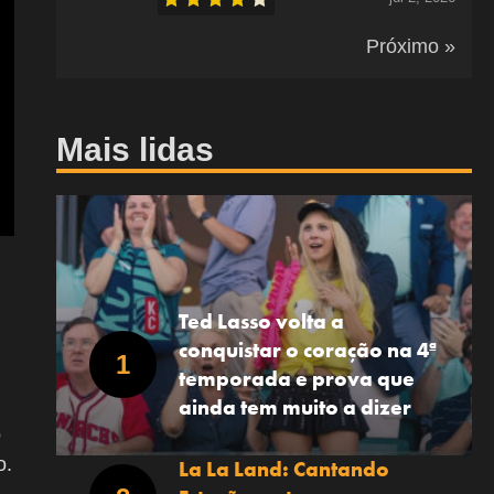
Próximo »
Mais lidas
Ted Lasso volta a
conquistar o coração na 4ª
temporada e prova que
ainda tem muito a dizer
o
o.
La La Land: Cantando