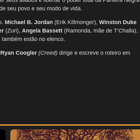
ir seus aliados e libertar o poder total da Pantera Negra
a de seu povo e seu modo de vida.
o.
Michael B. Jordan
(Erik Killmonger),
Winston Duke
er
(Zuri),
Angela Bassett
(Ramonda, mãe de T’Challa),
 também estão no elenco.
.
Ryan Coogler
(Creed)
dirige e escreve o roteiro em