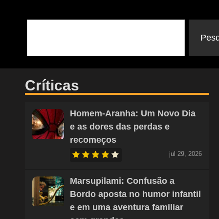
Pesq
Críticas
Homem-Aranha: Um Novo Dia
e as dores das perdas e
recomeços
jul 29, 2026
Marsupilami: Confusão a
Bordo aposta no humor infantil
e em uma aventura familiar