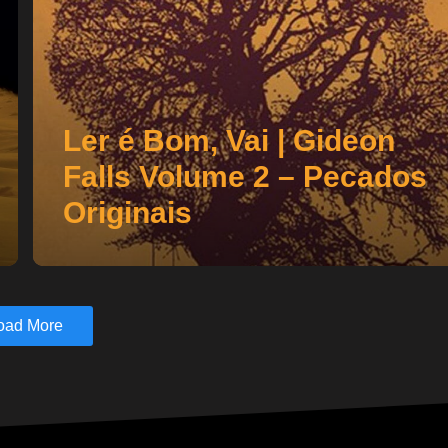
Ler é Bom, Vai | Gideon
Falls Volume 2 – Pecados
Originais
oad More