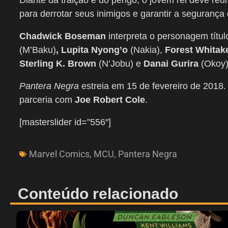
Diante da traição e do perigo, o jovem rei deve reun
para derrotar seus inimigos e garantir a seguranç
Chadwick Boseman
interpreta o personagem títul
(M’Baku)
,
Lupita Nyong’o
(Nakia),
Forest Whitak
Sterling K. Brown
(N’Jobu) e
Danai Gurira
(Okoy)
Pantera Negra
estreia em 15 de fevereiro de 2018
parceria com
Joe Robert Cole
.
[masterslider id=”556″]
Marvel Comics
,
MCU
,
Pantera Negra
Conteúdo relacionado