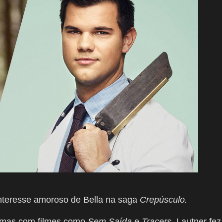
interesse amoroso de Bella na saga
Crepúsculo.
nemas com filmes como
Sem Saída
e
Tracers
, Lautner fez