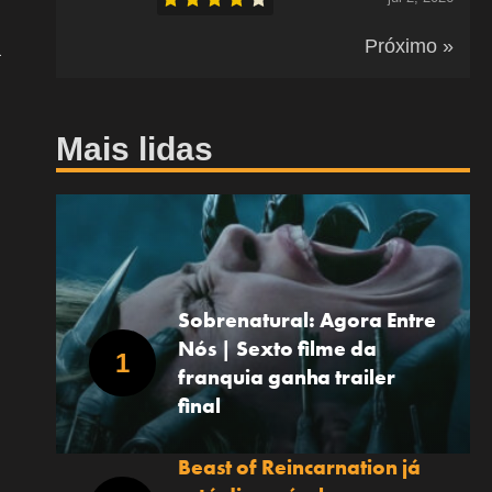
Próximo »
a
Mais lidas
Sobrenatural: Agora Entre
Nós | Sexto filme da
franquia ganha trailer
final
Beast of Reincarnation já