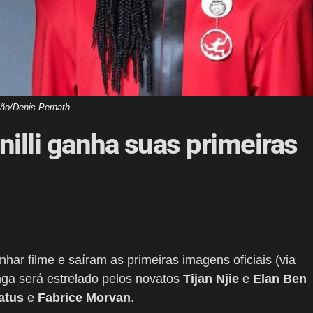
ção/Denis Pernath
anilli ganha suas primeiras
nhar filme e saíram as primeiras imagens oficiais (via
onga será estrelado pelos novatos
Tijan Njie
e
Elan Ben
atus
e
Fabrice Morvan
.