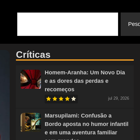
Pesq
Críticas
Homem-Aranha: Um Novo Dia
e as dores das perdas e
recomeços
jul 29, 2026
Marsupilami: Confusão a
Bordo aposta no humor infantil
e em uma aventura familiar