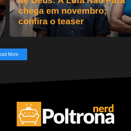
de Deus: A Luta Não Para
chega em novembro;
confira o teaser
oad More