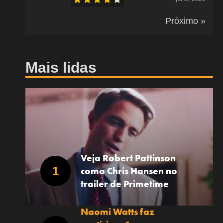
Próximo »
Mais lidas
Veja Robert Pattinson
como Chris Hansen no
trailer de Primetime
Naomi Watts faz