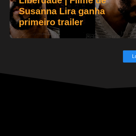
Liberdade | Filme de
Susanna Lira ganha
primeiro trailer
L