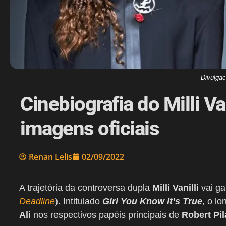
Divulga
Cinebiografia do Milli V
imagens oficiais
Renan Lelis
02/09/2022
A trajetória da controversa dupla
Milli Vanilli
vai ga
Deadline
). Intitulado
Girl You Know It’s True
, o l
Ali
nos respectivos papéis principais de
Robert Pil