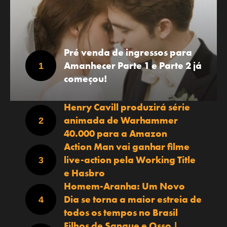
Pré venda de ingressos para
Amanhecer Parte 1 e Parte 2 já
começou!
Henry Cavill produzirá série
animada de Warhammer
40.000 para a Amazon
Action Man vai ganhar filme
live-action pela Working Title
e Hasbro
Homem-Aranha: Um Novo
Dia se torna a maior estreia de
todos os tempos no Brasil
Filhos de Sangue e Osso |