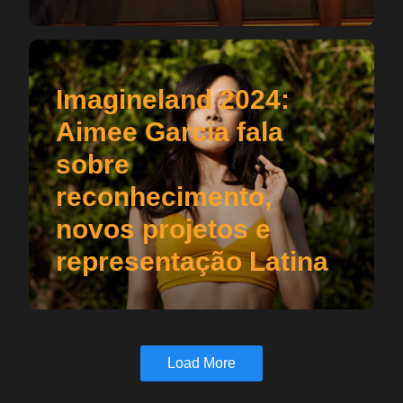
Imagineland 2024:
Aimee Garcia fala
sobre
reconhecimento,
novos projetos e
representação Latina
Load More