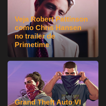
Veja Robert Pattinson
como Chris Hansen
no trailer de
Primetime
Grand Theft Auto VI