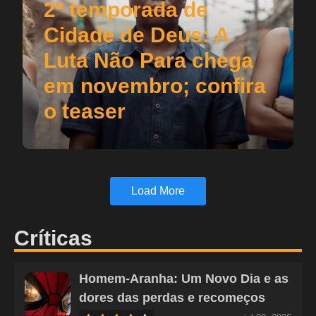
2ª temporada de
Cidade de Deus: A
Luta Não Para chega
em novembro; confira
o teaser
Load More
Críticas
Homem-Aranha: Um Novo Dia e as
dores das perdas e recomeços