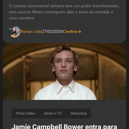
O cinema documental sempre teve um poder transformador,
mas poucos filmes conseguem aliar o peso da verdade a
uma narrativa
Renan Lelis
27/02/2025
Confira
Prime Video
Séries e TV
Streaming
Jamie Campbell Bower entra para