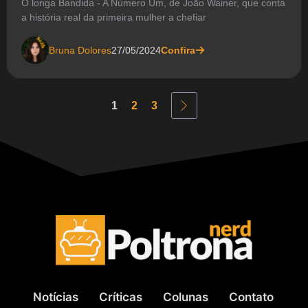
O longa Bandida - A Número Um, de João Wainer, que conta
a história real da primeira mulher a chefiar
Bruna Dolores
27/05/2024
Confira
1
2
3
Notícias
Críticas
Colunas
Contato