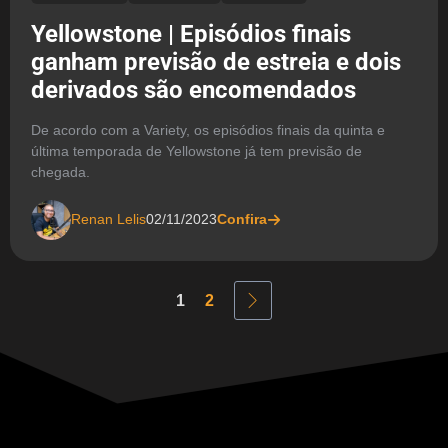
Yellowstone | Episódios finais
ganham previsão de estreia e dois
derivados são encomendados
De acordo com a Variety, os episódios finais da quinta e
última temporada de Yellowstone já tem previsão de
chegada.
Renan Lelis
02/11/2023
Confira
1
2