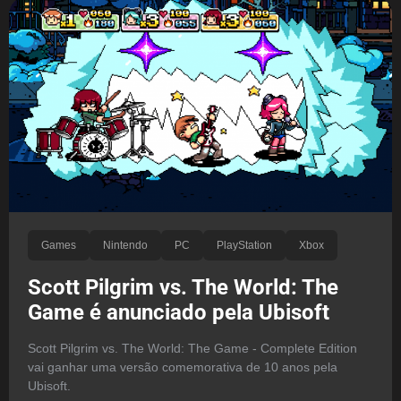
Games
Nintendo
PC
PlayStation
Xbox
Scott Pilgrim vs. The World: The
Game é anunciado pela Ubisoft
Scott Pilgrim vs. The World: The Game - Complete Edition
vai ganhar uma versão comemorativa de 10 anos pela
Ubisoft.