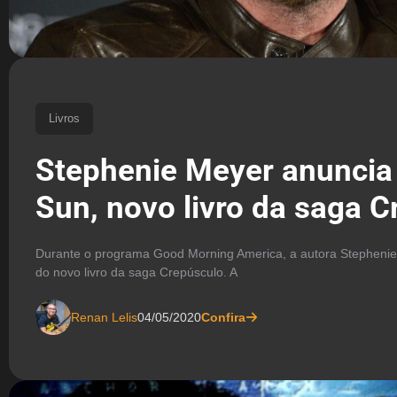
Livros
Stephenie Meyer anuncia
Sun, novo livro da saga 
Durante o programa Good Morning America, a autora Stepheni
do novo livro da saga Crepúsculo. A
Renan Lelis
04/05/2020
Confira