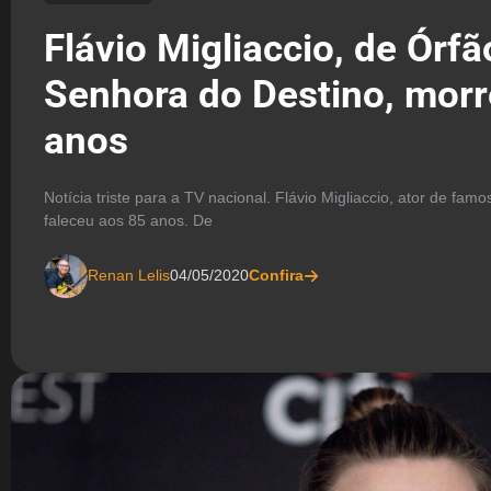
Flávio Migliaccio, de Órfã
Senhora do Destino, morr
anos
Notícia triste para a TV nacional. Flávio Migliaccio, ator de fa
faleceu aos 85 anos. De
Renan Lelis
04/05/2020
Confira