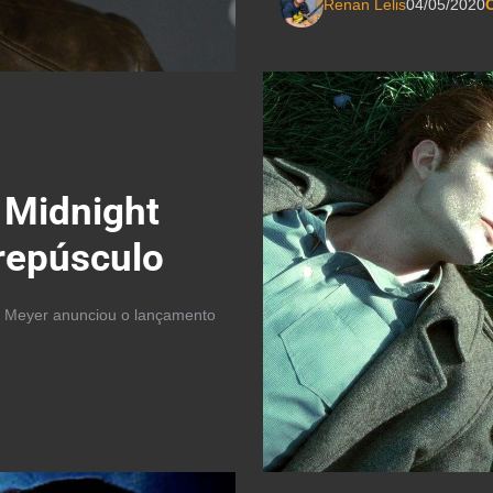
Renan Lelis
04/05/2020
C
 Midnight
Crepúsculo
e Meyer anunciou o lançamento