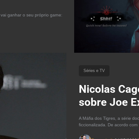
vai ganhar o seu próprio game:
Séries e TV
Nicolas Cage
sobre Joe E
A Máfia dos Tigres, a série 
ficcionalizada. De acordo com