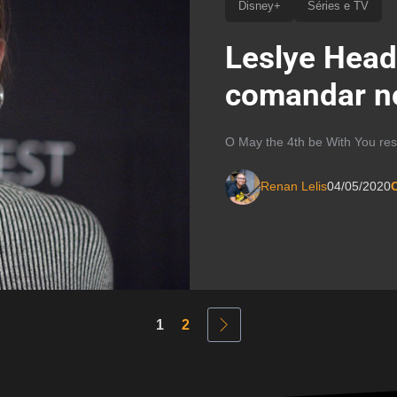
Disney+
Séries e TV
Leslye Head
comandar no
O May the 4th be With You res
Renan Lelis
04/05/2020
C
1
2