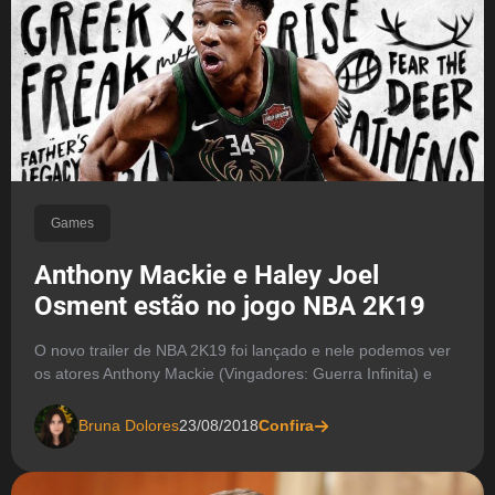
Games
Anthony Mackie e Haley Joel
Osment estão no jogo NBA 2K19
O novo trailer de NBA 2K19 foi lançado e nele podemos ver
os atores Anthony Mackie (Vingadores: Guerra Infinita) e
Bruna Dolores
23/08/2018
Confira