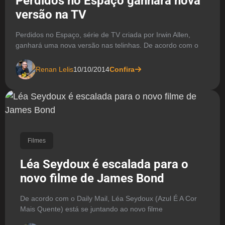
Perdidos no Espaço ganhará nova
versão na TV
Perdidos no Espaço, série de TV criada por Irwin Allen,
ganhará uma nova versão nas telinhas. De acordo com o
Renan Lelis
10/10/2014
Confira
Filmes
Léa Seydoux é escalada para o
novo filme de James Bond
De acordo com o Daily Mail, Léa Seydoux (Azul É A Cor
Mais Quente) está se juntando ao novo filme