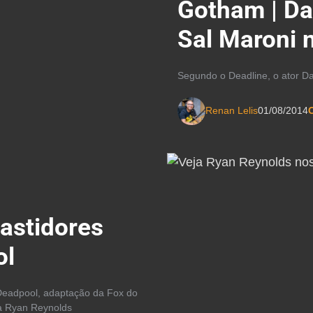
Gotham | Da
Sal Maroni n
Segundo o Deadline, o ator Dav
Renan Lelis
01/08/2014
C
astidores
ol
 Deadpool, adaptação da Fox do
ta Ryan Reynolds