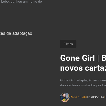
no Lobo, ganhou um nome de
Filmes
Gone Girl | 
novos carta
Gone Girl, adaptação ao cinem
dois cartazes ilustrados por Be
Renan Lelis
01/08/2014
C