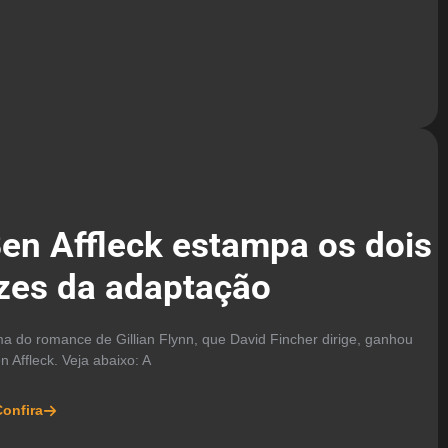
Ben Affleck estampa os dois
zes da adaptação
a do romance de Gillian Flynn, que David Fincher dirige, ganhou
n Affleck. Veja abaixo: A
onfira