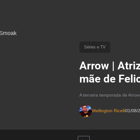
Séries e TV
Arrow | Atri
mãe de Feli
A terceira temporada de Arrow
Wellington Ricelli
01/08/