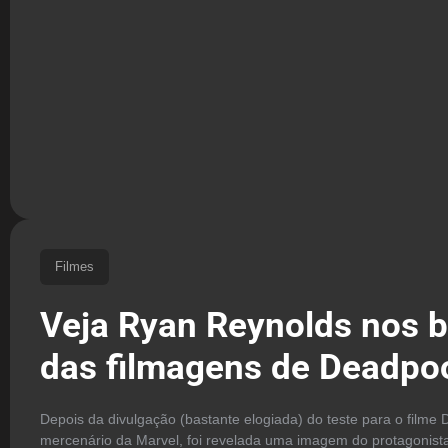
Filmes
Veja Ryan Reynolds nos b
das filmagens de Deadpo
Depois da divulgação (bastante elogiada) do teste para o filme
mercenário da Marvel, foi revelada uma imagem do protagonis