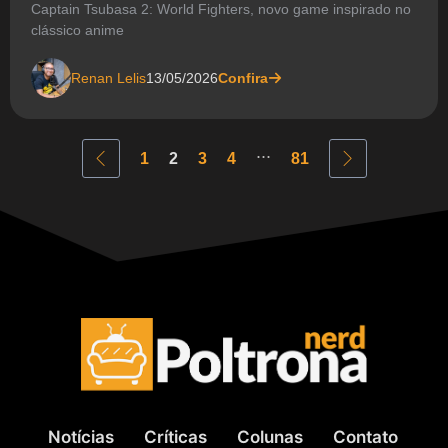
Captain Tsubasa 2: World Fighters, novo game inspirado no
clássico anime
Renan Lelis
13/05/2026
Confira
...
1
2
3
4
81
Notícias
Críticas
Colunas
Contato