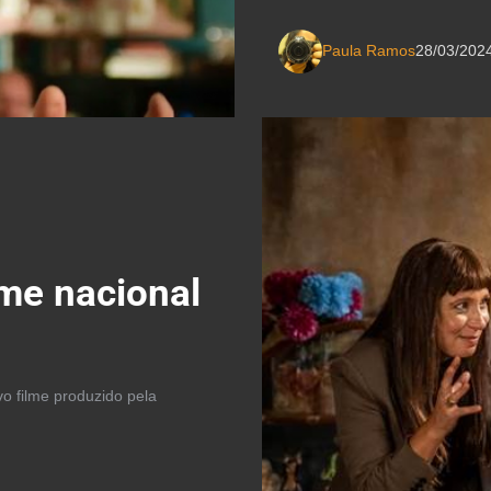
Paula Ramos
28/03/202
lme nacional
vo filme produzido pela