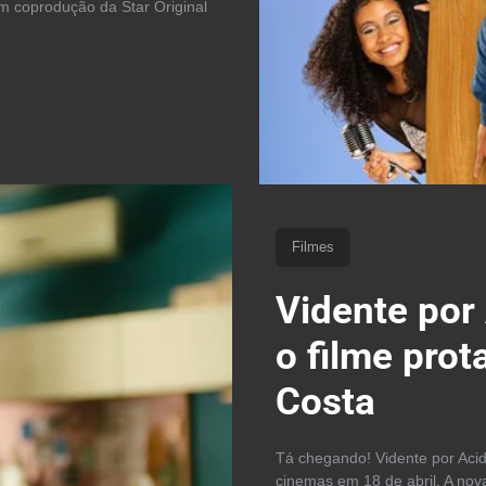
om coprodução da Star Original
Filmes
Vidente por 
o filme pro
Costa
Tá chegando! Vidente por Acid
cinemas em 18 de abril. A nov