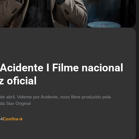
Acidente I Filme nacional
 oficial
e abril, Vidente por Acidente, novo filme produzido pela
a Star Original
24
Confira