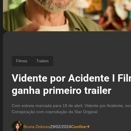
Filmes
Trailers
Vidente por Acidente I Fi
ganha primeiro trailer
Com estreia marcada para 18 de abril, Vidente por Acidente, no
Conspiração com coprodução da Star Original
Bruna Dolores
29/02/2024
Confira