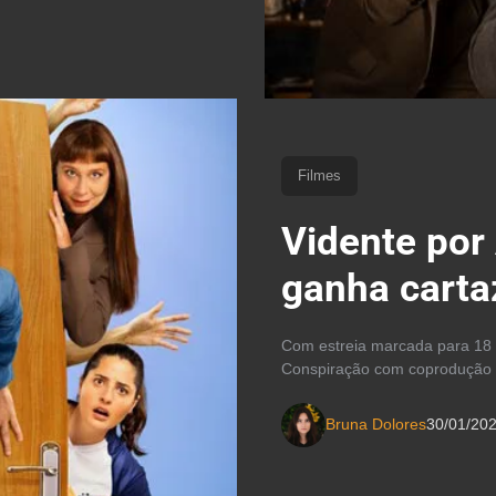
Filmes
Vidente por 
ganha cartaz
Com estreia marcada para 18 d
Conspiração com coprodução d
Bruna Dolores
30/01/20