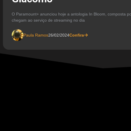
O Paramount+ anunciou hoje a antologia In Bloom, composta po
chegam ao serviço de streaming no dia
Paula Ramos
26/02/2024
Confira