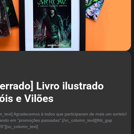
errado] Livro ilustrado
óis e Vilões
n_text] Agradecemos à todos que participaram de mais um sorteio!
icando em "promoções passadas".[/vc_column_text][thb_gap
20"][vc_column_text]