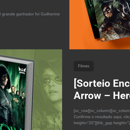
O grande ganhador foi Guilherme
Filmes
[Sorteio Enc
Arrow – Her
[vc_row][vc_column][vc_colum
Confirme o resultado aqui, cl
height="20"][thb_gap height="