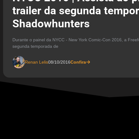
trailer da segunda tempo
Shadowhunters
Durante o painel da NYCC - New York Comic-Con 2016, a Freefor
segunda temporada de
Renan Lelis
08/10/2016
Confira