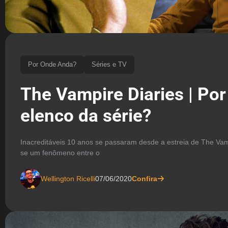
Por Onde Anda?
Séries e TV
The Vampire Diaries | Po
elenco da série?
Inacreditáveis 10 anos se passaram desde a estreia de The Vamp
se um fenômeno entre o
Wellington Ricelli
07/06/2020
Confira