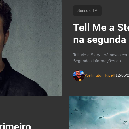
Séries e TV
Tell Me a St
na segunda
Tell Me a Story terá novos co
Segundos informações do
Wellington Ricelli
12/06/
rimeiro