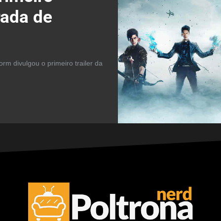
rada de
m divulgou o primeiro trailer da