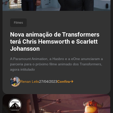
Filmes
Nova animação de Transformers
terá Chris Hemsworth e Scarlett
Johansson
A Paramount Animation, a Hasbro e a eOne anunciaram a
parceria para o próximo filme animado dos Transformers,
agora intitulado
Renan Lelis
27/04/2023
Confira