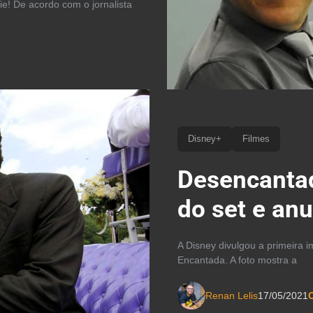
ie! De acordo com o jornalista
Disney+
Filmes
Desencantad
do set e an
A Disney divulgou a primeira
Encantada. A foto mostra a
Renan Lelis
17/05/2021
C