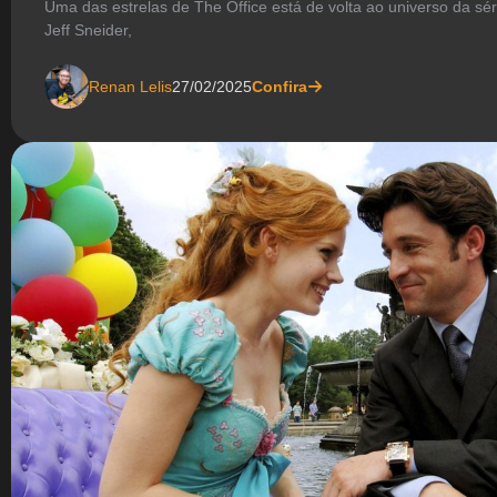
Uma das estrelas de The Office está de volta ao universo da sér
Jeff Sneider,
Renan Lelis
27/02/2025
Confira