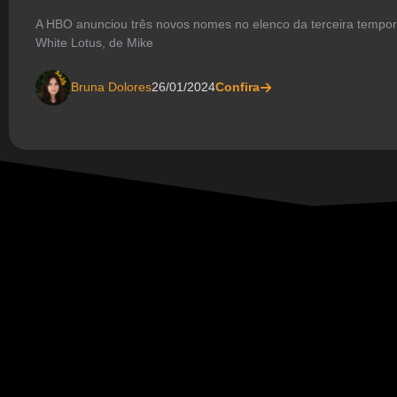
A HBO anunciou três novos nomes no elenco da terceira tempor
White Lotus, de Mike
Bruna Dolores
26/01/2024
Confira