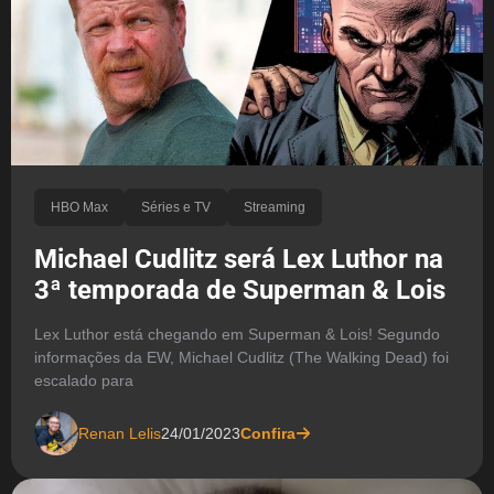
HBO Max
Séries e TV
Streaming
Michael Cudlitz será Lex Luthor na
3ª temporada de Superman & Lois
Lex Luthor está chegando em Superman & Lois! Segundo
informações da EW, Michael Cudlitz (The Walking Dead) foi
escalado para
Renan Lelis
24/01/2023
Confira