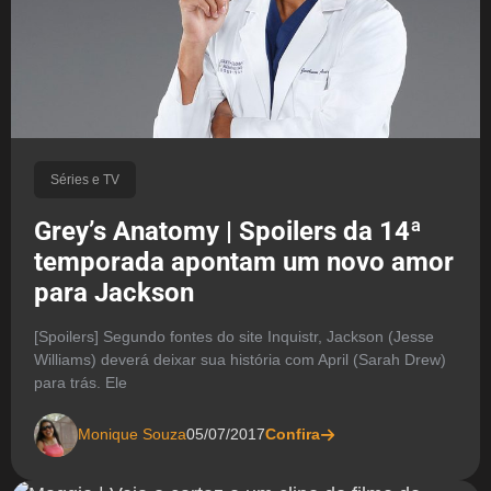
Séries e TV
Grey’s Anatomy | Spoilers da 14ª
temporada apontam um novo amor
para Jackson
[Spoilers] Segundo fontes do site Inquistr, Jackson (Jesse
Williams) deverá deixar sua história com April (Sarah Drew)
para trás. Ele
Monique Souza
05/07/2017
Confira