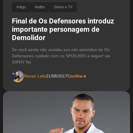
Artigo
Netflix
Séries e TV
Final de Os Defensores introduz
importante personagem de
Demolidor
Se você ainda não assistiu aos oito episódios de Os
Defensores cuidado com os SPOILERS a seguir! via
GIPHY No
Renan Lelis
21/08/2017
Confira