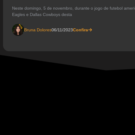
Neste domingo, 5 de novembro, durante o jogo de futebol ameri
Eagles e Dallas Cowboys desta
Bruna Dolores
06/11/2023
Confira