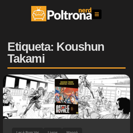
Etiqueta: Koushun
Takami
Ler é Bom Vai
Livros
Mangá