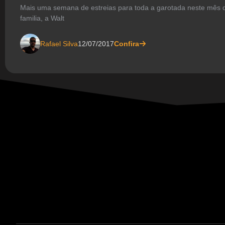
Mais uma semana de estreias para toda a garotada neste mês d
familia, a Walt
Rafael Silva
12/07/2017
Confira