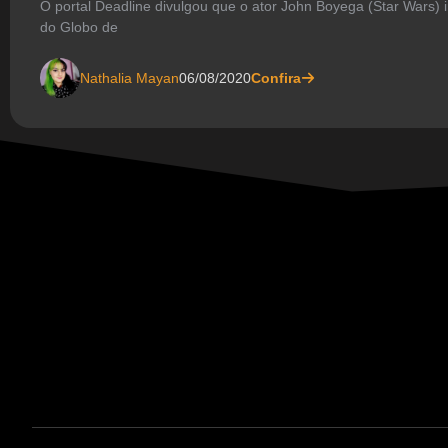
O portal Deadline divulgou que o ator John Boyega (Star Wars) 
do Globo de
Nathalia Mayan
06/08/2020
Confira