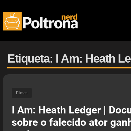
Etiqueta: I Am: Heath L
Filmes
I Am: Heath Ledger | Doc
sobre o falecido ator gan