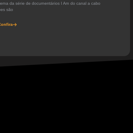
tema da série de documentários I Am do canal a cabo
ões são
onfira