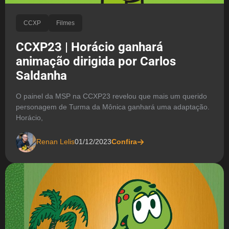
CCXP
Filmes
CCXP23 | Horácio ganhará
animação dirigida por Carlos
Saldanha
O painel da MSP na CCXP23 revelou que mais um querido
personagem de Turma da Mônica ganhará uma adaptação.
Horácio,
Renan Lelis
01/12/2023
Confira