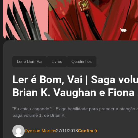
Ler é Bom Vai
Livros
Quadrinhos
Ler é Bom, Vai | Saga vol
Brian K. Vaughan e Fiona
"Eu estou cagando?". Exige habilidade para prender a atenção do
Saga volume 1, de Brian K.
Dyeison Martins
27/11/2018
Confira