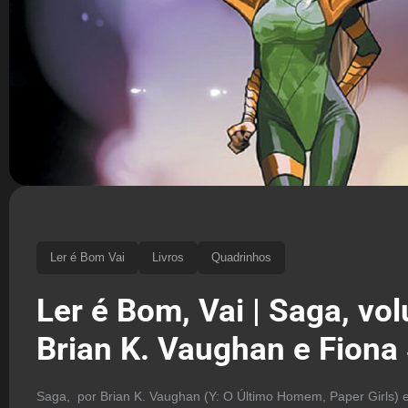
Ler é Bom Vai
Livros
Quadrinhos
Ler é Bom, Vai | Saga, vo
Brian K. Vaughan e Fiona
Saga, por Brian K. Vaughan (Y: O Último Homem, Paper Girls) e