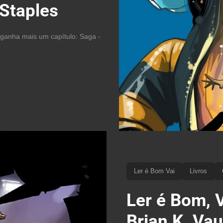
 Staples
ganha mais um capítulo: Saga -
Ler é Bom Vai
Livros
Ler é Bom, V
Brian K. Va