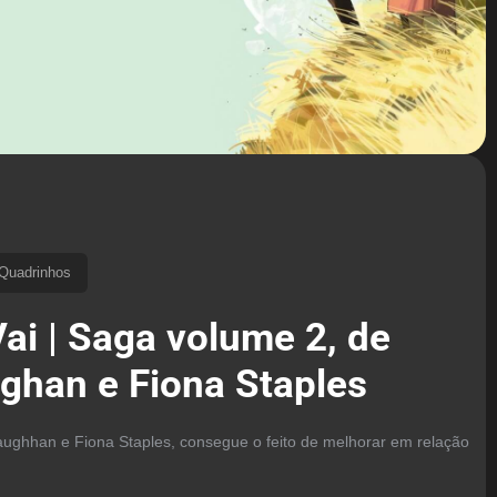
Quadrinhos
ai | Saga volume 2, de
ughan e Fiona Staples
aughhan e Fiona Staples, consegue o feito de melhorar em relação