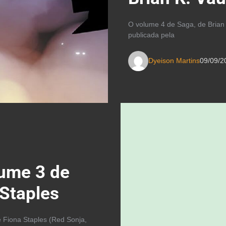
O volume 4 de Saga, de Brian 
publicada pela
Dyeison Martins
09/09/2
lume 3 de
 Staples
 Fiona Staples (Red Sonja,