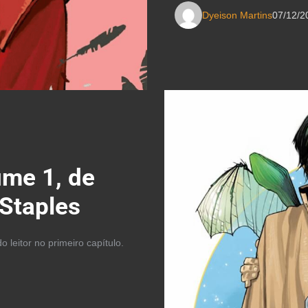
Dyeison Martins
07/12/2
ume 1, de
 Staples
 leitor no primeiro capítulo.