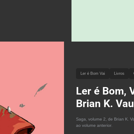
Ler é Bom Vai
Livros
Ler é Bom, V
Brian K. Va
Saga, volume 2, de Brian K. V
ao volume anterior.