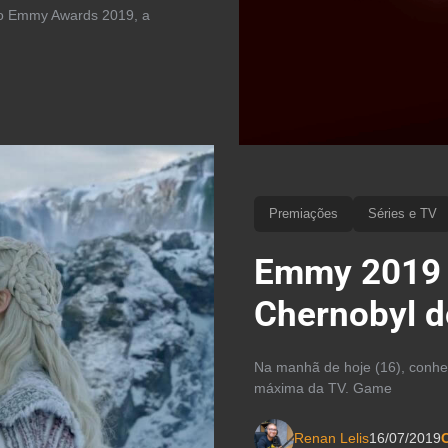
do Emmy Awards 2019, a
Premiações
Séries e TV
Emmy 2019 
Chernobyl d
Na manhã de hoje (16), conhe
máxima da TV. Game
Renan Lelis
16/07/2019
C