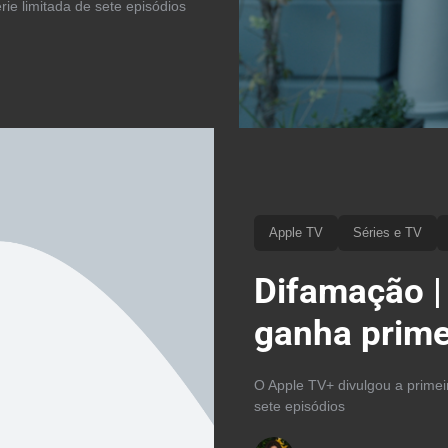
ie limitada de sete episódios
Apple TV
Séries e TV
Difamação |
ganha prim
O Apple TV+ divulgou a primei
sete episódios