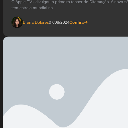
O Apple TV+ divulgou o primeiro teaser de Difamação. A nova sér
tem estreia mundial na
Bruna Dolores
07/08/2024
Confira