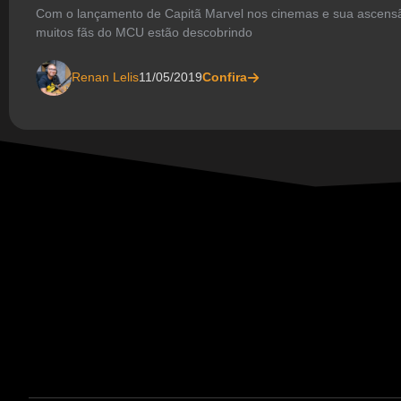
Com o lançamento de Capitã Marvel nos cinemas e sua ascensã
muitos fãs do MCU estão descobrindo
Renan Lelis
11/05/2019
Confira