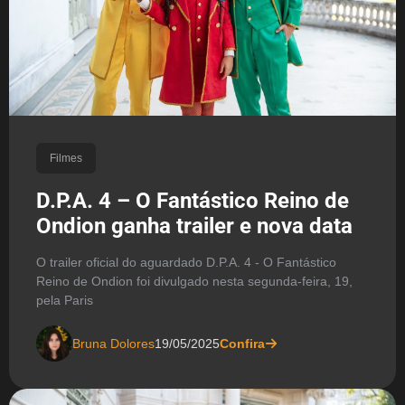
Filmes
D.P.A. 4 – O Fantástico Reino de
Ondion ganha trailer e nova data
O trailer oficial do aguardado D.P.A. 4 - O Fantástico
Reino de Ondion foi divulgado nesta segunda-feira, 19,
pela Paris
Bruna Dolores
19/05/2025
Confira