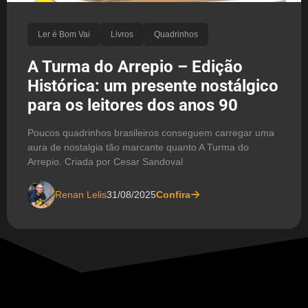
Ler é Bom Vai
Livros
Quadrinhos
A Turma do Arrepio – Edição
Histórica: um presente nostálgico
para os leitores dos anos 90
Poucos quadrinhos brasileiros conseguem carregar uma
aura de nostalgia tão marcante quanto A Turma do
Arrepio. Criada por Cesar Sandoval
Renan Lelis
31/08/2025
Confira