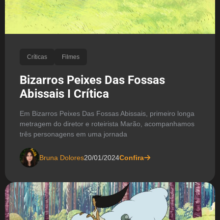
Críticas
Filmes
Bizarros Peixes Das Fossas
Abissais I Crítica
Em Bizarros Peixes Das Fossas Abissais, primeiro longa
metragem do diretor e roteirista Marão, acompanhamos
três personagens em uma jornada
Bruna Dolores
20/01/2024
Confira