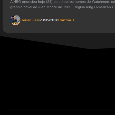
A HBO anunciou hoje (23) os primeiros nomes de Watchmen, sé
graphic novel de Alan Moore de 1986. Regina King (American C
Renan Lelis
23/05/2018
Confira