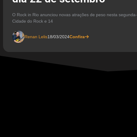
O Rock in Rio anunciou novas atrações de peso nesta segunda-fe
Cidade do Rock e 14
Renan Lelis
18/03/2024
Confira