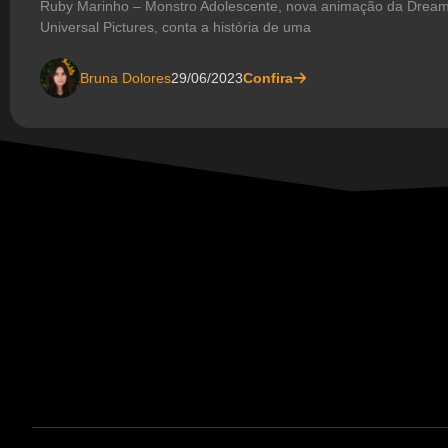
Ruby Marinho – Monstro Adolescente, nova animação da Drea
Universal Pictures, conta a história de uma
Bruna Dolores
29/06/2023
Confira