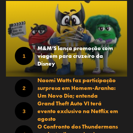
M&M’S lança promoção com
viagem para cruzeiro da
Disney
Naomi Watts faz participação
surpresa em Homem-Aranha:
Um Novo Dia; entenda
Grand Theft Auto VI terá
evento exclusivo na Netflix em
agosto
O Confronto dos Thundermans