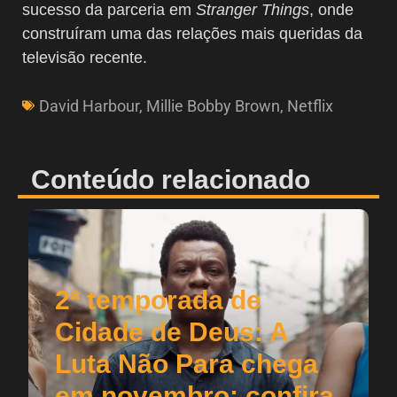
sucesso da parceria em
Stranger Things
, onde
construíram uma das relações mais queridas da
televisão recente.
David Harbour
,
Millie Bobby Brown
,
Netflix
Conteúdo relacionado
2ª temporada de
Cidade de Deus: A
Luta Não Para chega
em novembro; confira