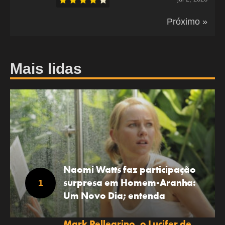
Próximo »
Mais lidas
Naomi Watts faz participação
surpresa em Homem-Aranha:
Um Novo Dia; entenda
Mark Pellegrino, o Lucifer de