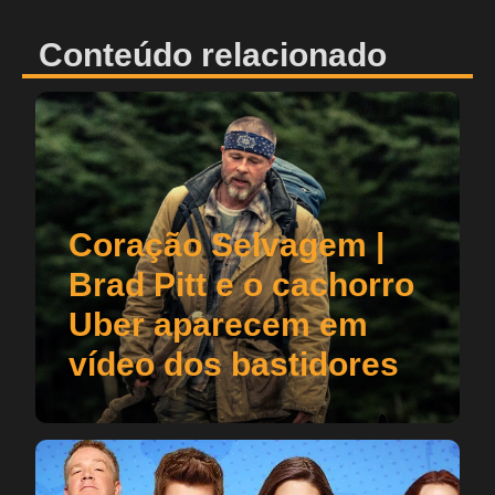
Conteúdo relacionado
Coração Selvagem |
Brad Pitt e o cachorro
Uber aparecem em
vídeo dos bastidores