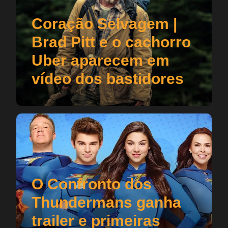
Coração Selvagem |
Brad Pitt e o cachorro
Uber aparecem em
vídeo dos bastidores
O Confronto dos
Thundermans ganha
trailer e primeiras